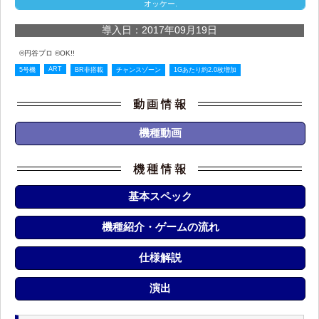
オッケー.
導入日：2017年09月19日
©円谷プロ ©OK!!
ART
5号機
BR非搭載
チャンスゾーン
1Gあたり約2.0枚増加
機種動画
基本スペック
機種紹介・ゲームの流れ
仕様解説
演出