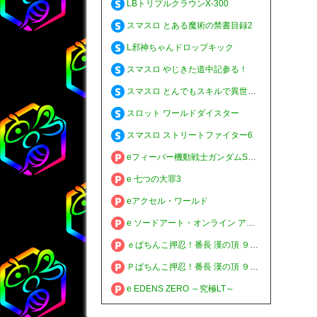
LBトリプルクラウンX-300
スマスロ とある魔術の禁書目録2
L邪神ちゃんドロップキック
スマスロ やじきた道中記参る！
スマスロ とんでもスキルで異世界放浪メシ
スロット ワールドダイスター
スマスロ ストリートファイター6
eフィーバー機動戦士ガンダムSEED クライマックス
e 七つの大罪3
eアクセル・ワールド
e ソードアート・オンライン アリシゼーション 夜空
ｅぱちんこ押忍！番長 漢の頂 ９９ver.
Ｐぱちんこ押忍！番長 漢の頂 ９９ver.
e EDENS ZERO ～究極LT～