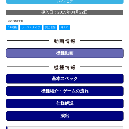
パイオニア
導入日：2019年04月22日
©PIONEER
5.9号機
ノーマルタイプ
完全告知
沖スロ
機種動画
基本スペック
機種紹介・ゲームの流れ
仕様解説
演出