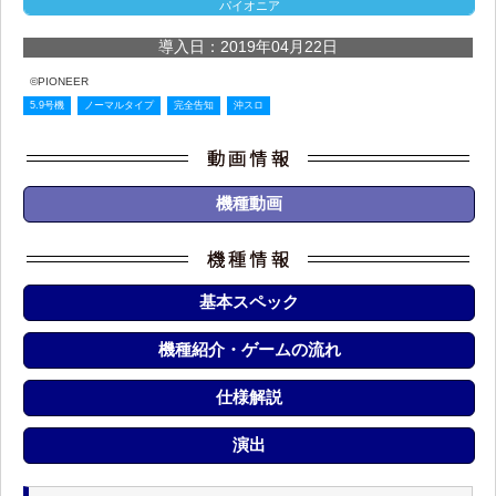
パイオニア
導入日：2019年04月22日
©PIONEER
5.9号機
ノーマルタイプ
完全告知
沖スロ
機種動画
基本スペック
機種紹介・ゲームの流れ
仕様解説
演出