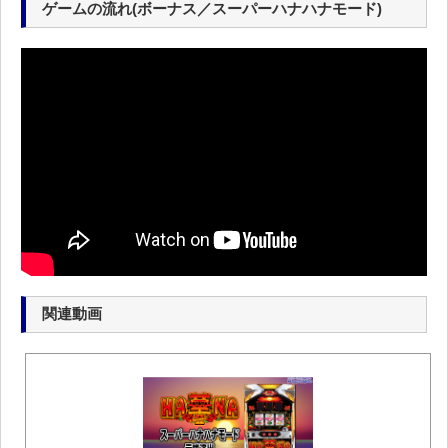
ゲームの流れ(ボーナス／スーパーハナハナモード)
関連動画