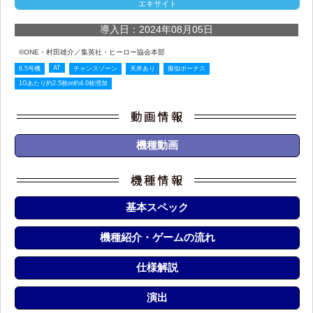
エキサイト
導入日：2024年08月05日
©ONE・村田雄介／集英社・ヒーロー協会本部
AT
6.5号機
チャンスゾーン
天井あり
擬似ボーナス
1Gあたり約2.5枚or約4.0枚増加
機種動画
基本スペック
機種紹介・ゲームの流れ
仕様解説
演出