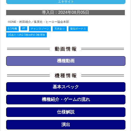
エキサイト
導入日：2024年08月05日
©ONE・村田雄介／集英社・ヒーロー協会本部
AT
6.5号機
チャンスゾーン
天井あり
擬似ボーナス
1Gあたり約2.5枚or約4.0枚増加
機種動画
基本スペック
機種紹介・ゲームの流れ
仕様解説
演出