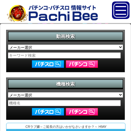
動画検索
機種検索
CRラブ嬢～ご延長の方はいかがなさいますか？～ H9AY