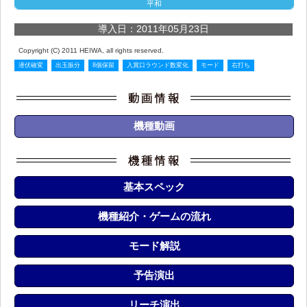
平和
導入日：2011年05月23日
Copyright (C) 2011 HEIWA, all rights reserved.
潜伏確変
出玉振分
8個保留
入賞口ラウンド数変化
モード
右打ち
機種動画
基本スペック
機種紹介・ゲームの流れ
モード解説
予告演出
リーチ演出