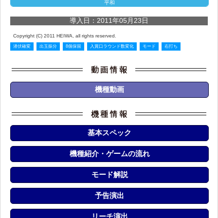
平和
導入日：2011年05月23日
Copyright (C) 2011 HEIWA, all rights reserved.
潜伏確変
出玉振分
8個保留
入賞口ラウンド数変化
モード
右打ち
機種動画
基本スペック
機種紹介・ゲームの流れ
モード解説
予告演出
リーチ演出