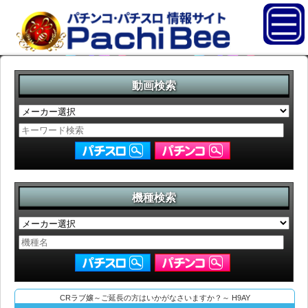
動画検索
機種検索
CRラブ嬢～ご延長の方はいかがなさいますか？～ H9AY