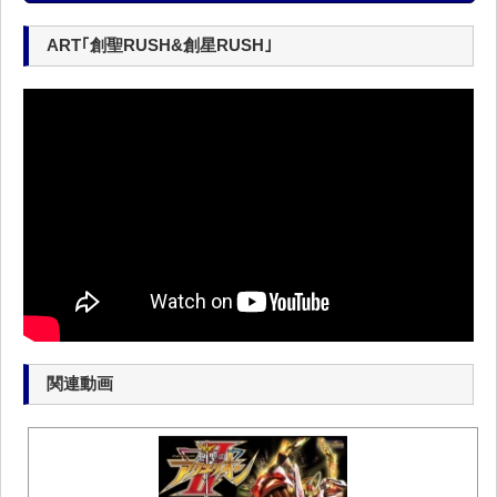
ART｢創聖RUSH&創星RUSH｣
関連動画