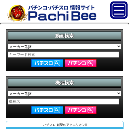
動画検索
機種検索
パチスロ 創聖のアクエリオンⅡ