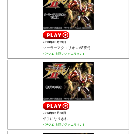
2013年05月29日
ソーラーアクエリオンVS双翅
パチスロ 創聖のアクエリオンⅡ
2013年05月28日
相手になりきれ
パチスロ 創聖のアクエリオンⅡ