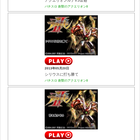
アクエリオンルナVS音翅
パチスロ 創聖のアクエリオンⅡ
2013年05月20日
シリウスに打ち勝て
パチスロ 創聖のアクエリオンⅡ