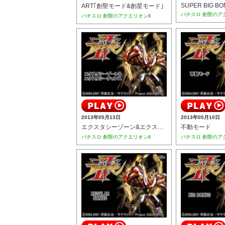
SUPER BIG B
ART｢創聖モード&創星モード｣
パチスロ 創聖のア
パチスロ 創聖のアクエリオンⅡ
2013年05月13日
2013年05月10日
エクスタシーゾーン&エクスタシーチャンス
不動モード
パチスロ 創聖のアクエリオンⅡ
パチスロ 創聖のア