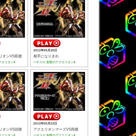
2013年05月28日
リオンVS双翅
相手になりきれ
クエリオンⅡ
パチスロ 創聖のアクエリオンⅡ
2013年05月23日
リオンVS頭翅
アクエリオンマーズVS両翅
クエリオンⅡ
パチスロ 創聖のアクエリオンⅡ