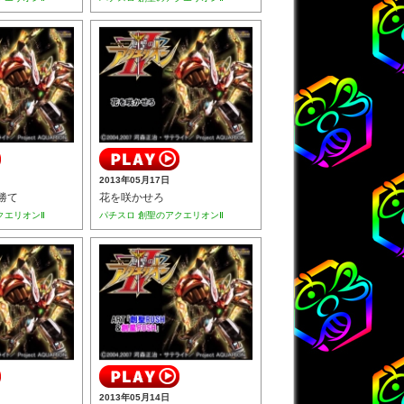
2013年05月17日
勝て
花を咲かせろ
クエリオンⅡ
パチスロ 創聖のアクエリオンⅡ
2013年05月14日