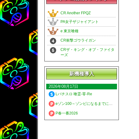
CR Another FPQZ
PA女子ザジャイアント
e 東京喰種
CR衝撃ゴウライガン
CRザ・キング・オブ・ファイタ
ーズ
新機種導入
2026年08月17日
Lパチスロ 喰霊-零-Re
eゾン100～ゾンビになるまでにしたい100のこと～
P春一番2026