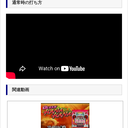
通常時の打ち方
関連動画