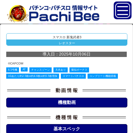
スマスロ 新鬼武者3
レオスター
導入日：2025年10月06日
©CAPCOM
AT
6.5号機
チャンスゾーン
天井あり
擬似ボーナス
1Gあたり約2.5枚or約4.6枚or約5.5枚増加
スマートパチスロ
コンプリート機能搭載
機種動画
基本スペック