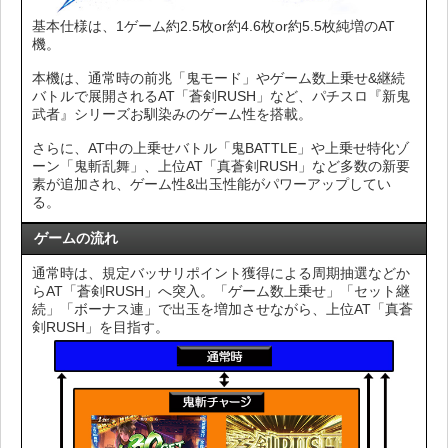
基本仕様は、1ゲーム約2.5枚or約4.6枚or約5.5枚純増のAT
機。
本機は、通常時の前兆「鬼モード」やゲーム数上乗せ&継続
バトルで展開されるAT「蒼剣RUSH」など、パチスロ『新鬼
武者』シリーズお馴染みのゲーム性を搭載。
さらに、AT中の上乗せバトル「鬼BATTLE」や上乗せ特化ゾ
ーン「鬼斬乱舞」、上位AT「真蒼剣RUSH」など多数の新要
素が追加され、ゲーム性&出玉性能がパワーアップしてい
る。
ゲームの流れ
通常時は、規定バッサリポイント獲得による周期抽選などか
らAT「蒼剣RUSH」へ突入。「ゲーム数上乗せ」「セット継
続」「ボーナス連」で出玉を増加させながら、上位AT「真蒼
剣RUSH」を目指す。