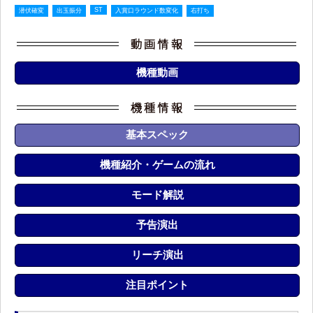
ST
潜伏確変
出玉振分
入賞口ラウンド数変化
右打ち
機種動画
基本スペック
機種紹介・ゲームの流れ
モード解説
予告演出
リーチ演出
注目ポイント