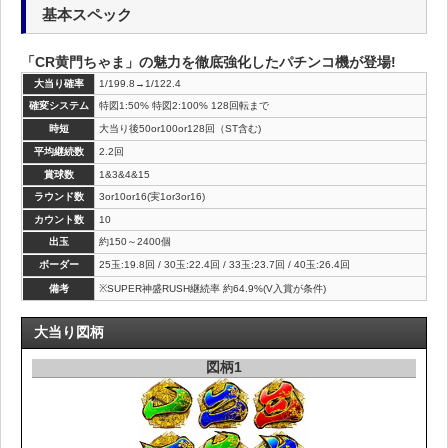
基本スペック
「CR黄門ちゃま」の魅力を徹底強化したパチンコ機が登場!
大当り確率
1/199.8→1/122.4
確変システム
特図1:50% 特図2:100% 128回転まで
時短
大当り後50or100or128回（ST含む)
平均継続数
2.2回
賞球数
1&3&4&15
ラウンド数
3or10or16(実1or3or16)
カウント数
10
出玉
約150～2400個
ボーダー
25玉:19.8回 / 30玉:22.4回 / 33玉:23.7回 / 40玉:26.4回
備考
※SUPER神盛RUSH継続率 約64.9%(V入賞が条件)
大当り図柄
図柄1