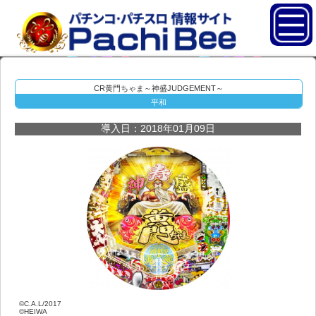
CR黄門ちゃま～神盛JUDGEMENT～
平和
導入日：2018年01月09日
©C.A.L/2017
©HEIWA