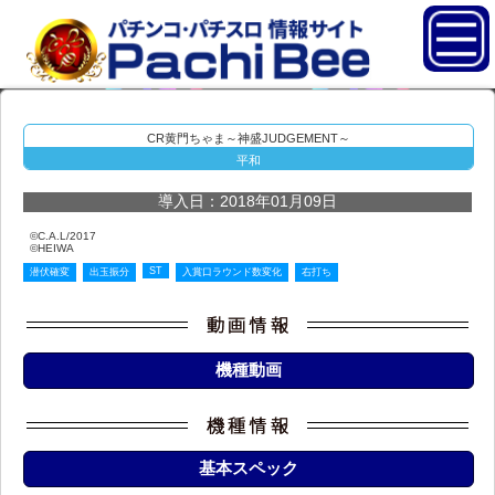
CR黄門ちゃま～神盛JUDGEMENT～
平和
導入日：2018年01月09日
©C.A.L/2017
©HEIWA
ST
潜伏確変
出玉振分
入賞口ラウンド数変化
右打ち
機種動画
基本スペック