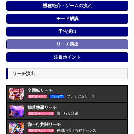
機種紹介・ゲームの流れ
モード解説
予告演出
リーチ演出
注目ポイント
リーチ演出
全回転リーチ
プレミアムリーチ
期待度★5.0
プレミア
勧善懲悪リーチ
御一行が活躍
期待度★4.0～4.5
御一行共闘リーチ
仲間が増える程チャンス
期待度★2.5～4.5