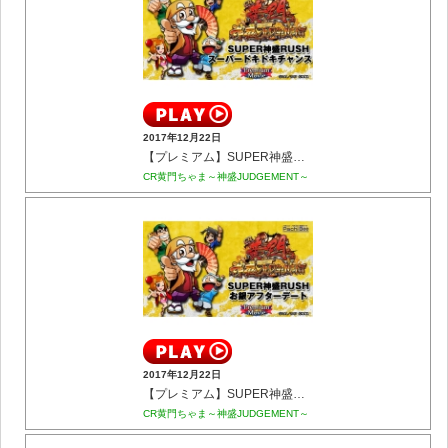
2017年12月22日
【プレミアム】SUPER神盛RUSH スーパードキドキチャンス
CR黄門ちゃま～神盛JUDGEMENT～
2017年12月22日
【プレミアム】SUPER神盛RUSH お銀アフターデート
CR黄門ちゃま～神盛JUDGEMENT～