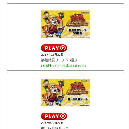
2017年12月22日
勧善懲悪リーチ VS巌鉄
CR黄門ちゃま～神盛JUDGEMENT～
2017年12月22日
御一行共闘リーチ