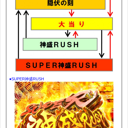
●SUPER神盛RUSH