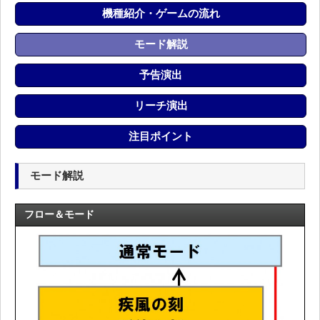
機種紹介・ゲームの流れ
モード解説
予告演出
リーチ演出
注目ポイント
モード解説
フロー＆モード