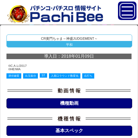
CR黄門ちゃま～神盛JUDGEMENT～
平和
導入日：2018年01月09日
©C.A.L/2017
©HEIWA
ST
潜伏確変
出玉振分
入賞口ラウンド数変化
右打ち
機種動画
基本スペック