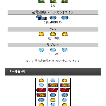
6枚
超電磁砲(レールガン)コイン
1枚orREPLAY
ベル
1枚or10枚
リプレイ
REPLAY
※この配当表は見た目上の一部になります
リール配列