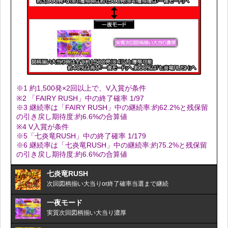
※1 約1,500発×2回以上で、V入賞が条件
※2 「FAIRY RUSH」中の終了確率 1/97
※3 継続率は「FAIRY RUSH」中の継続率:約62.2%と残保留
の引き戻し期待度:約6.6%の合算値
※4 V入賞が条件
※5「七炎竜RUSH」中の終了確率 1/179
※6 継続率は「七炎竜RUSH」中の継続率:約75.2%と残保留
の引き戻し期待度:約6.6%の合算値
七炎竜RUSH
次回図柄揃い大当りor終了確率当選まで継続
一夜モード
実質次回図柄揃い大当り濃厚