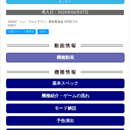
オッケー.
導入日：2025年04月07日
©2022「シン・ウルトラマン」製作委員会 ©円谷プロ
©OK!!
入賞口ラウンド数変化
右打ち
機種動画
基本スペック
機種紹介・ゲームの流れ
モード解説
予告演出