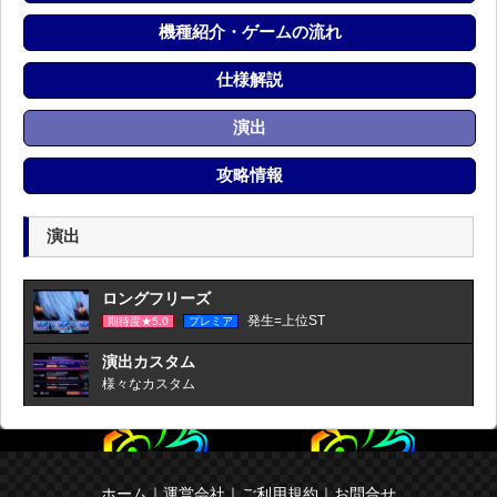
機種紹介・ゲームの流れ
仕様解説
演出
攻略情報
演出
ロングフリーズ
発生=上位ST
期待度★5.0
プレミア
演出カスタム
様々なカスタム
ホーム
｜
運営会社
｜
ご利用規約
｜
お問合せ