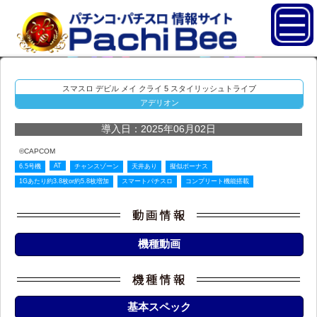
スマスロ デビル メイ クライ 5 スタイリッシュトライブ
アデリオン
導入日：2025年06月02日
©CAPCOM
AT
6.5号機
チャンスゾーン
天井あり
擬似ボーナス
1Gあたり約3.8枚or約5.8枚増加
スマートパチスロ
コンプリート機能搭載
機種動画
基本スペック