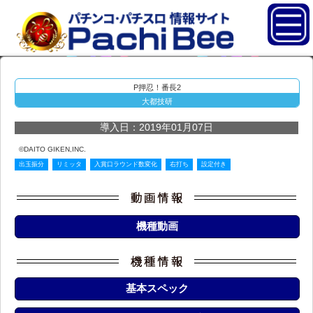
P押忍！番長2
大都技研
導入日：2019年01月07日
©DAITO GIKEN,INC.
出玉振分
リミッタ
入賞口ラウンド数変化
右打ち
設定付き
機種動画
基本スペック