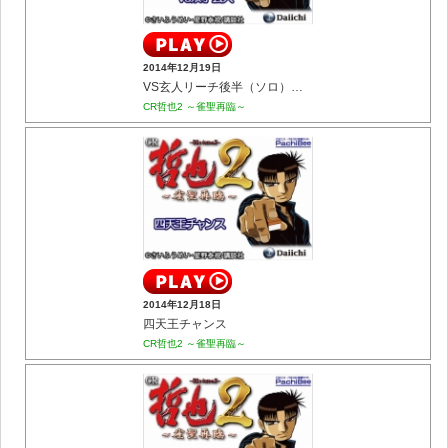
2014年12月19日
VS玄人リーチ後半（ソロ） vs双子芸人
CR哲也2 ～雀聖再臨～
2014年12月18日
四天王チャンス
CR哲也2 ～雀聖再臨～