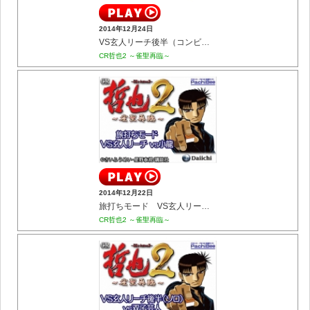
2014年12月24日
VS玄人リーチ後半（コンビ） vs菊川･海渡
CR哲也2 ～雀聖再臨～
2014年12月22日
旅打ちモード VS玄人リーチ vs小龍
CR哲也2 ～雀聖再臨～