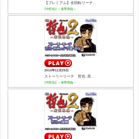
【プレミアム】全回転リーチ まゆみver.
CR哲也2 ～雀聖再臨～
2014年12月29日
ストーリーリーチ 哲也･房州vsドサ健･神保
CR哲也2 ～雀聖再臨～