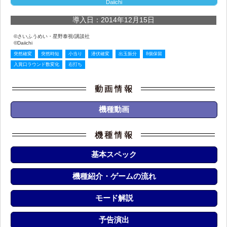
Daiichi
導入日：2014年12月15日
©さいふうめい・星野泰視/講談社
©Daiichi
突然確変
突然時短
小当り
潜伏確変
出玉振分
8個保留
入賞口ラウンド数変化
右打ち
機種動画
基本スペック
機種紹介・ゲームの流れ
モード解説
予告演出