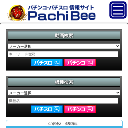
動画検索
機種検索
CR哲也2 ～雀聖再臨～