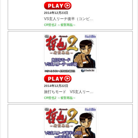
2014年12月23日
VS玄人リーチ後半（コンビ） vs折笠
CR哲也2 ～雀聖再臨～
2014年12月22日
旅打ちモード VS玄人リーチ vs小龍
CR哲也2 ～雀聖再臨～