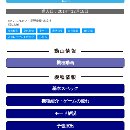
Daiichi
導入日：2014年12月15日
©さいふうめい・星野泰視/講談社
©Daiichi
突然確変
突然時短
小当り
潜伏確変
出玉振分
8個保留
入賞口ラウンド数変化
右打ち
機種動画
基本スペック
機種紹介・ゲームの流れ
モード解説
予告演出