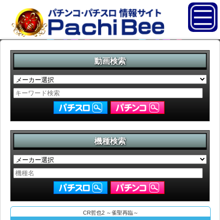
動画検索
機種検索
CR哲也2 ～雀聖再臨～