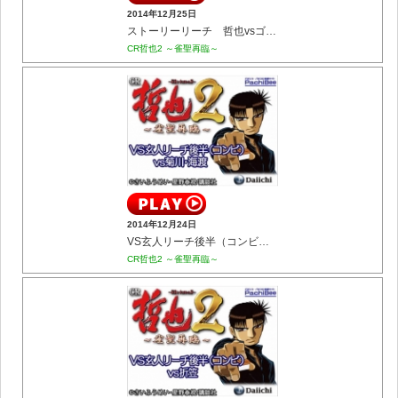
2014年12月25日
ストーリーリーチ 哲也vsゴールドマン兄弟
CR哲也2 ～雀聖再臨～
2014年12月24日
VS玄人リーチ後半（コンビ） vs菊川･海渡
CR哲也2 ～雀聖再臨～