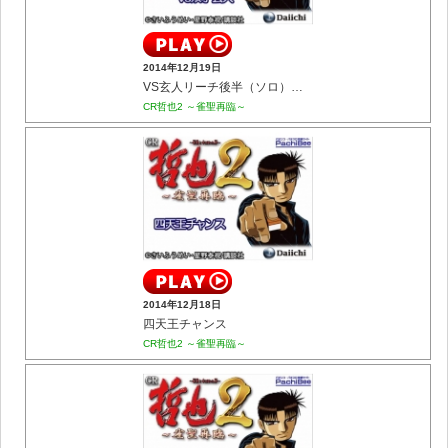
2014年12月19日
VS玄人リーチ後半（ソロ） vs双子芸人
CR哲也2 ～雀聖再臨～
2014年12月18日
四天王チャンス
CR哲也2 ～雀聖再臨～