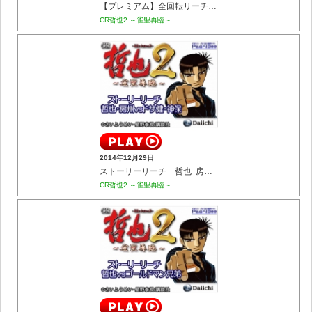
【プレミアム】全回転リーチ まゆみver.
CR哲也2 ～雀聖再臨～
2014年12月29日
ストーリーリーチ 哲也･房州vsドサ健･神保
CR哲也2 ～雀聖再臨～