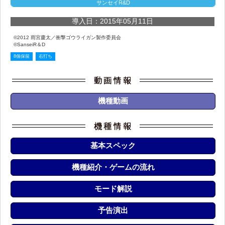
サンセイR&D
導入日：2015年05月11日
©2012 雨宮慶太／衝撃ゴウライガン製作委員会
©SanseiR＆D
8個保留
右打ち
機種動画
基本スペック
機種紹介・ゲームの流れ
モード解説
予告演出