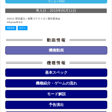
サンセイR&D
導入日：2015年05月11日
©2012 雨宮慶太／衝撃ゴウライガン製作委員会
©SanseiR＆D
8個保留
右打ち
機種動画
基本スペック
機種紹介・ゲームの流れ
モード解説
予告演出