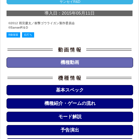
サンセイR&D
導入日：2015年05月11日
©2012 雨宮慶太／衝撃ゴウライガン製作委員会
©SanseiR＆D
8個保留
右打ち
機種動画
基本スペック
機種紹介・ゲームの流れ
モード解説
予告演出