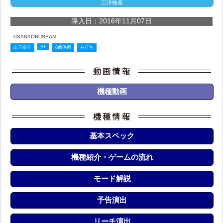
三洋物産
導入日：2016年11月07日
©SANYOBUSSAN
ST
出玉振分
8個保留
右打ち
機種動画
基本スペック
機種紹介・ゲームの流れ
モード解説
予告演出
リーチ演出