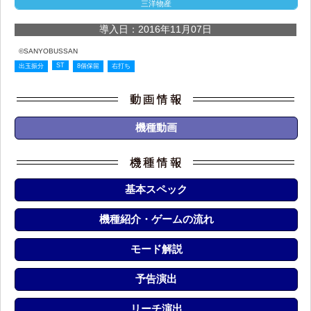
三洋物産
導入日：2016年11月07日
©SANYOBUSSAN
ST
出玉振分
8個保留
右打ち
機種動画
基本スペック
機種紹介・ゲームの流れ
モード解説
予告演出
リーチ演出