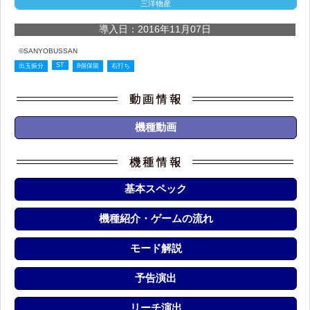
三洋物産
導入日：2016年11月07日
©SANYOBUSSAN
ST
出玉振分
8個保留
右打ち
機種動画
基本スペック
機種紹介・ゲームの流れ
モード解説
予告演出
リーチ演出