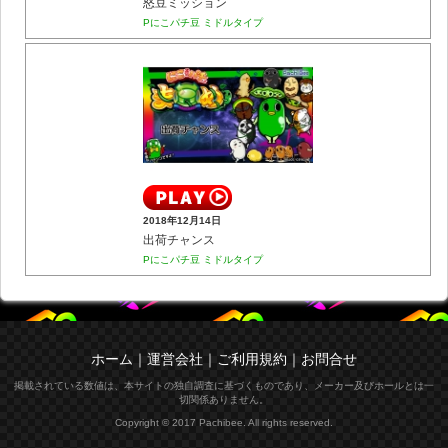
怒豆ミッション
Pにこパチ豆 ミドルタイプ
2018年12月14日
出荷チャンス
Pにこパチ豆 ミドルタイプ
ホーム
｜
運営会社
｜
ご利用規約
｜
お問合せ
掲載されている数値は、本サイトの独自調査に基づくものであり、メーカー及びホールとは一
切関係ありません。
Copyright © 2017 Pachibee. All rights reserved.