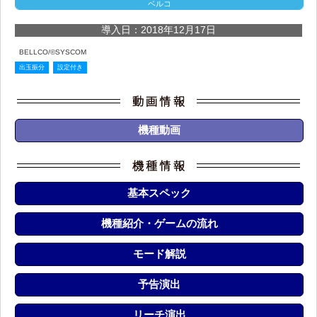
ベルコ
導入日：2018年12月17日
BELLCO/©SYSCOM
出玉振分
設定付き
機種動画
基本スペック
機種紹介・ゲームの流れ
モード解説
予告演出
リーチ演出