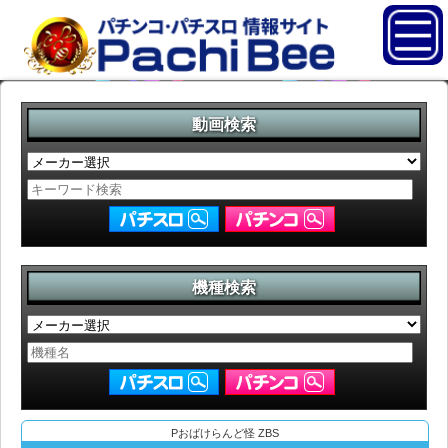
動画検索
機種検索
Pおばけらんど怪 ZBS