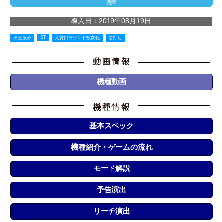
西陣
導入日：2019年08月19日
ST
出玉振分
入賞口ラウンド数変化
右打ち
機種動画
基本スペック
機種紹介・ゲームの流れ
モード解説
予告演出
リーチ演出