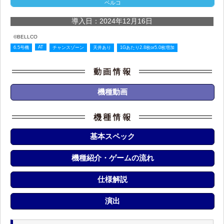
ベルコ
導入日：2024年12月16日
©BELLCO
AT
6.5号機
チャンスゾーン
天井あり
1Gあたり2.8枚or5.0枚増加
機種動画
基本スペック
機種紹介・ゲームの流れ
仕様解説
演出