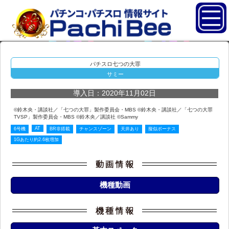
パチスロ七つの大罪
サミー
導入日：2020年11月02日
©鈴木央・講談社／「七つの大罪」製作委員会・MBS ©鈴木央・講談社／「七つの大罪
TVSP」製作委員会・MBS ©鈴木央／講談社 ©Sammy
AT
6号機
BR非搭載
チャンスゾーン
天井あり
擬似ボーナス
1Gあたり約2.6枚増加
機種動画