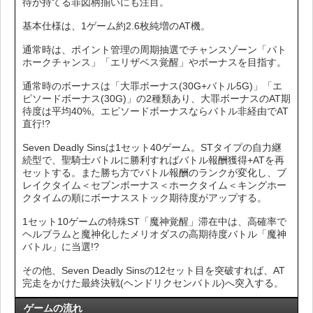
待が持てる罪図柄揃いにも注目。
基本仕様は、1ゲーム約2.6枚純増のAT機。
通常時は、ポイント管理の周期抽選でチャンスゾーン「パト
ホークチャンス」「エリザベス覚醒」やボーナスを目指す。
通常時のボーナスは「大罪ボーナス(30G+バトル5G)」「エ
ピソードボーナス(30G)」の2種類あり、大罪ボーナスのAT期
待度は平均40%。エピソードボーナスならバトル非経由でAT
直行!?
Seven Deadly Sinsは1セット40ゲーム。STタイプの自力継
続型で、聖騎士バトルに勝利すればバトル報酬獲得+ATを再
セットする。また勝ち方でバトル報酬のランクが変化し、ブ
レイクタイム＜セブンボーナス＜ホークタイム＜キングホー
クタイムの順にボーナスストック期待度がアップする。
1セット10ゲームの特殊ST「魔神覚醒」滞在中は、高確率で
ヘルブラムと魔神化したメリオダスの高期待度バトル「魔神
バトル」に当選!?
その他、Seven Deadly Sinsの12セット目を突破すれば、AT
完走をかけた最終決戦(ヘンドリクセンバトル)へ突入する。
ゲームの流れ