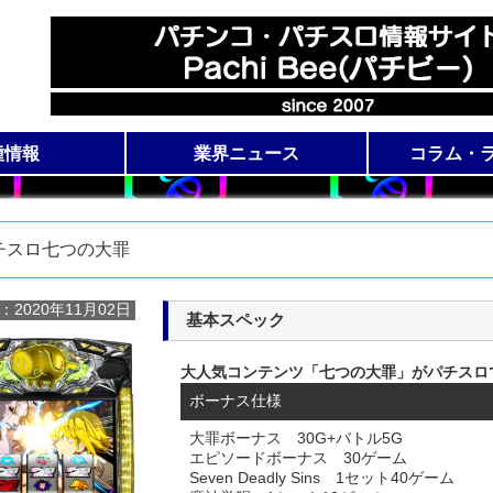
種情報
業界ニュース
コラム・
ロ機種一覧
コ機種一覧
展示会ニュース
新機種導入日
動画アクセ
全国稼働
コ
チスロ七つの大罪
：2020年11月02日
基本スペック
大人気コンテンツ「七つの大罪」がパチスロ
ボーナス仕様
大罪ボーナス 30G+バトル5G
エピソードボーナス 30ゲーム
Seven Deadly Sins 1セット40ゲーム