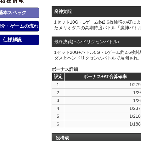
魔神覚醒
基本スペック
1セット10G・1ゲーム約2.6枚純増のAT
紹介・ゲームの流れ
たメリオダスの高期待度バトル「魔神バトル
仕様解説
最終決戦(ヘンドリクセンバトル)
1セット20G+バトル5G・1ゲーム約2.6
ダスとヘンドリクセンのバトルで展開され、
ボーナス詳細
設定
ボーナス+AT合算確率
1
1/279
2
1/2
3
1/2
4
1/237
5
1/218
6
1/188
役構成