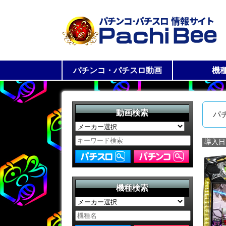
パチンコ・パチスロ動画
機
パチスロ動画一覧
パチンコ動画一覧
パチス
パチン
動画検索
パ
導入日
機種検索