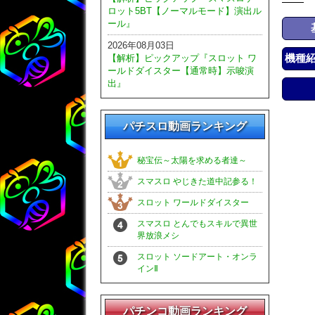
ロット5BT【ノーマルモード】演出ル
ール』
2026年08月03日
機種
【解析】ピックアップ『スロット ワ
ールドダイスター【通常時】示唆演
出』
パチスロ動画ランキング
秘宝伝～太陽を求める者達～
スマスロ やじきた道中記参る！
スロット ワールドダイスター
スマスロ とんでもスキルで異世
界放浪メシ
スロット ソードアート・オンラ
インⅡ
パチンコ動画ランキング