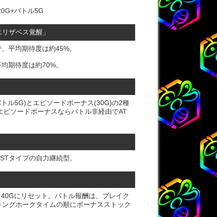
0G+バトル5G
エリザベス覚醒」
、平均期待度は約45%。
均期待度は約70%。
トル5G)とエピソードボーナス(30G)の2種
エピソードボーナスならバトル非経由でAT
で、STタイプの自力継続型。
を40Gにリセット。バトル報酬は、ブレイク
キングホークタイムの順にボーナスストック