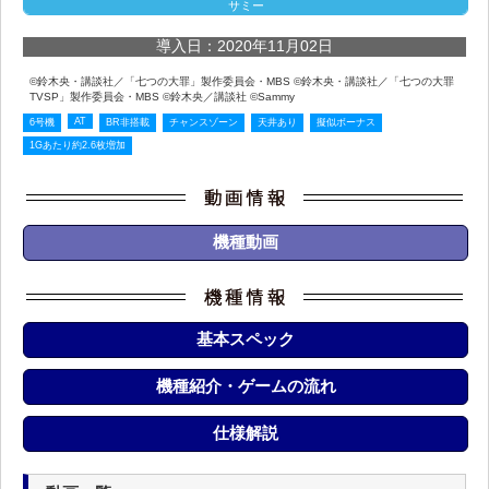
サミー
導入日：2020年11月02日
©鈴木央・講談社／「七つの大罪」製作委員会・MBS ©鈴木央・講談社／「七つの大罪
TVSP」製作委員会・MBS ©鈴木央／講談社 ©Sammy
AT
6号機
BR非搭載
チャンスゾーン
天井あり
擬似ボーナス
1Gあたり約2.6枚増加
機種動画
基本スペック
機種紹介・ゲームの流れ
仕様解説