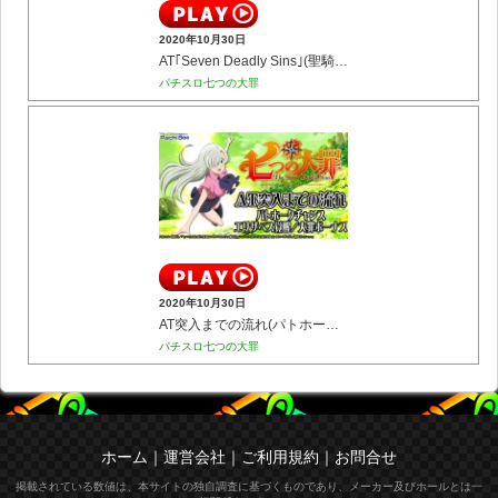
2020年10月30日
AT｢Seven Deadly Sins｣(聖騎士バトル／バトル報酬)
パチスロ七つの大罪
2020年10月30日
AT突入までの流れ(パトホークチャンス／エリザベス覚醒／大罪ボーナス)
パチスロ七つの大罪
ホーム
｜
運営会社
｜
ご利用規約
｜
お問合せ
掲載されている数値は、本サイトの独自調査に基づくものであり、メーカー及びホールとは一