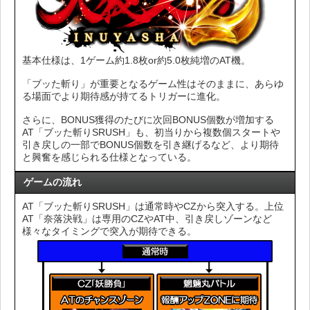
基本仕様は、1ゲーム約1.8枚or約5.0枚純増のAT機。
「ブッた斬り」が重要となるゲーム性はそのままに、あらゆ
る場面でより期待感が持てるトリガーに進化。
さらに、BONUS獲得のたびに次回BONUS個数が増加する
AT「ブッた斬りSRUSH」も、初当りから複数個スタートや
引き戻しの一部でBONUS個数を引き継げるなど、より期待
と興奮を感じられる仕様となっている。
ゲームの流れ
AT「ブッた斬りSRUSH」は通常時やCZから突入する。上位
AT「奈落決戦」は専用のCZやAT中、引き戻しゾーンなど
様々なタイミングで突入が期待できる。