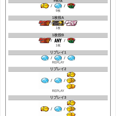
9枚役
9枚
1枚役A
1枚
1枚役B
1枚
リプレイ1
REPLAY
リプレイ2
REPLAY
リプレイ3