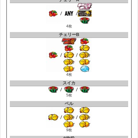
4枚
チェリーB
4枚
スイカ
5枚
ベル
9枚