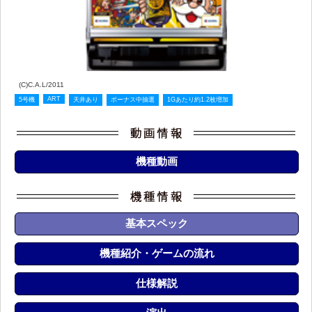
(C)C.A.L/2011
ART
5号機
天井あり
ボーナス中抽選
1Gあたり約1.2枚増加
機種動画
基本スペック
機種紹介・ゲームの流れ
仕様解説