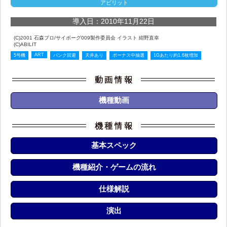
アビリット
導入日：2010年11月22日
(C)2001 石森プロ/サイボーグ009製作委員会 イラスト 紺野直幸
(C)ABILIT
ART
5号機
パンク回避
天井あり
ボーナス中抽選
1Gあたり約1.6枚増加
機種動画
基本スペック
機種紹介・ゲームの流れ
仕様解説
演出