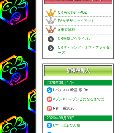
CR Another FPQZ
PA女子ザジャイアント
e 東京喰種
CR衝撃ゴウライガン
CRザ・キング・オブ・ファイタ
ーズ
新機種導入
2026年08月17日
Lパチスロ 喰霊-零-Re
eゾン100～ゾンビになるまでにしたい100のこと～
P春一番2026
2026年08月03日
Lすーぱぁびん娘