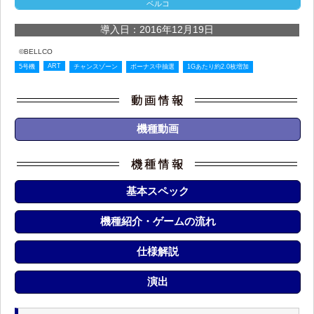
ベルコ
導入日：2016年12月19日
©BELLCO
ART
5号機
チャンスゾーン
ボーナス中抽選
1Gあたり約2.0枚増加
機種動画
基本スペック
機種紹介・ゲームの流れ
仕様解説
演出