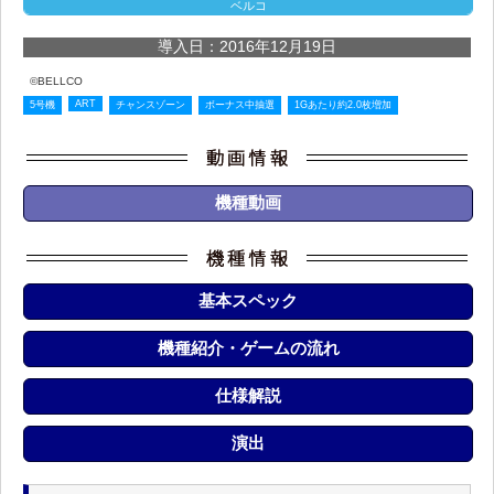
ベルコ
導入日：2016年12月19日
©BELLCO
ART
5号機
チャンスゾーン
ボーナス中抽選
1Gあたり約2.0枚増加
機種動画
基本スペック
機種紹介・ゲームの流れ
仕様解説
演出