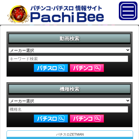
動画検索
機種検索
パチスロZETMAN