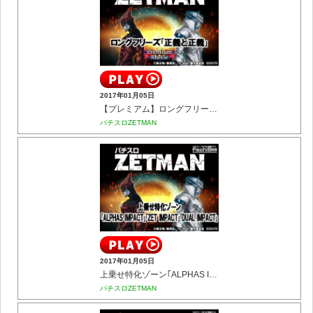
2017年01月05日
【プレミアム】ロングフリーズ｢正義と正義｣
パチスロZETMAN
2017年01月05日
上乗せ特化ゾーン｢ALPHAS IMPACT｣｢ZET IMPACT｣｢DUAL IMPACT｣
パチスロZETMAN