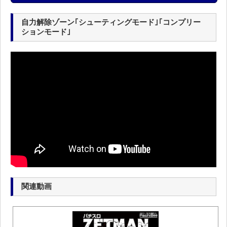
自力解除ゾーン｢シューティングモード｣｢コンプリー
ションモード｣
関連動画