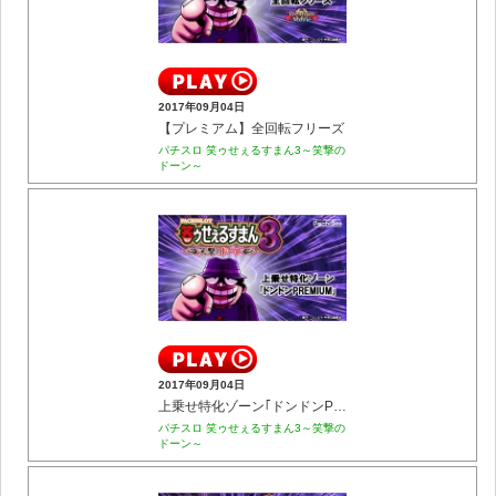
2017年09月04日
【プレミアム】全回転フリーズ
パチスロ 笑ゥせぇるすまん3～笑撃の
ドーン～
2017年09月04日
上乗せ特化ゾーン｢ドンドンPREMIUM｣
パチスロ 笑ゥせぇるすまん3～笑撃の
ドーン～