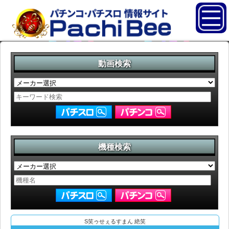
動画検索
機種検索
S笑ゥせぇるすまん 絶笑