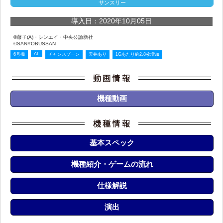
サンスリー
導入日：2020年10月05日
©藤子(A)・シンエイ・中央公論新社
©SANYOBUSSAN
AT
6号機
チャンスゾーン
天井あり
1Gあたり約2.8枚増加
機種動画
基本スペック
機種紹介・ゲームの流れ
仕様解説
演出