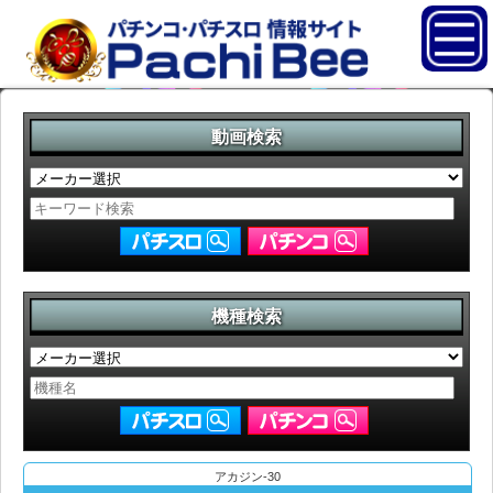
動画検索
機種検索
アカジン-30