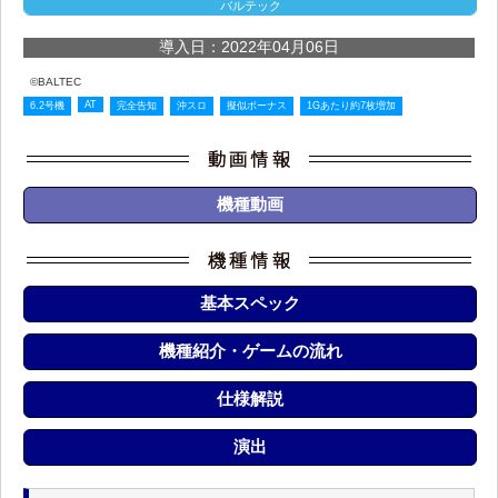
バルテック
導入日：2022年04月06日
©BALTEC
AT
6.2号機
完全告知
沖スロ
擬似ボーナス
1Gあたり約7枚増加
機種動画
基本スペック
機種紹介・ゲームの流れ
仕様解説
演出