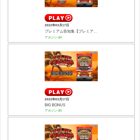
2022年03月17日
プレミアム告知集【プレミアム】
アカジン-30
2022年03月17日
BIG BONUS
アカジン-30