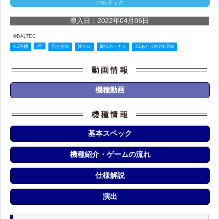
バルテック
導入日：2022年04月06日
©BALTEC
AT
6.2号機
完全告知
沖スロ
擬似ボーナス
1Gあたり約7枚増加
機種動画
基本スペック
機種紹介・ゲームの流れ
仕様解説
演出