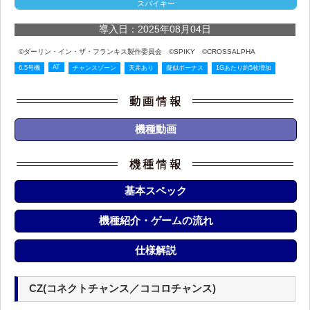
スパイキー
導入日：2025年08月04日
©ダーリン・イン・ザ・フランキス製作委員会 ©SPIKY ©CROSSALPHA
AT
6.5号機
チャンスゾーン
天井あり
擬似ボーナス
1Gあたり約5枚増加
機種動画
基本スペック
機種紹介・ゲームの流れ
仕様解説
CZ(コネクトチャンス／ココロチャンス)